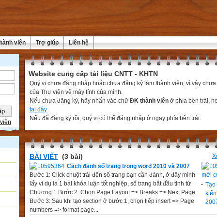
hành viên
Trợ giúp
Liên hệ
Website cung cấp tài liệu CNTT - KHTN
Quý vị chưa đăng nhập hoặc chưa đăng ký làm thành viên, vì vậy chưa th
của Thư viện về máy tính của mình.
Nếu chưa đăng ký, hãy nhấn vào chữ
ĐK thành viên
ở phía bên trái, 
tại đây
Nếu đã đăng ký rồi, quý vị có thể đăng nhập ở ngay phía bên trái.
viên
BÀI VIẾT
(3 bài)
X
Cách đánh số trang trong word 2010 và 2007
Bước 1: Click chuột trái đến số trang bạn cần đánh, ở đây mình
mới c
lấy ví dụ là 1 bài khóa luận tốt nghiệp, số trang bắt đầu tính từ
Tạo 
Chương 1 Bước 2: Chọn Page Layout => Breaks => Next Page
kiến
Bước 3: Sau khi tạo section ở bước 1, chọn tiếp insert => Page
200
numbers => format page...