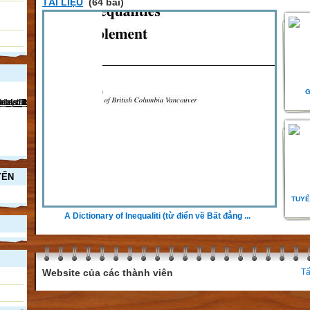
TÀI LIỆU
(64 bài)
G
YẾN
TUYỂ
A Dictionary of Inequaliti (từ điển về Bất đẳng ...
1
Website của các thành viên
Tấ