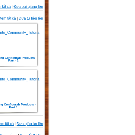
 tất cả
|
Đưa bài giảng lên
Xem tất cả
|
Đưa tư liệu lên
ing Configurab Products
Part - 2
ng Configurab Products -
Part 1
em tất cả
|
Đưa giáo án lên