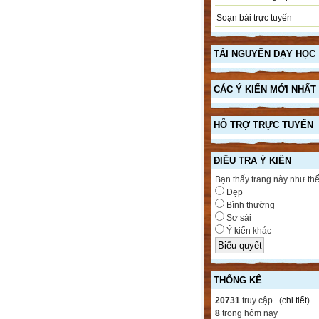
Soạn bài trực tuyến
TÀI NGUYÊN DẠY HỌC
CÁC Ý KIẾN MỚI NHẤT
HỖ TRỢ TRỰC TUYẾN
ĐIỀU TRA Ý KIẾN
Bạn thấy trang này như th
Đẹp
Bình thường
Sơ sài
Ý kiến khác
THỐNG KÊ
20731
truy cập (
chi tiết
)
8
trong hôm nay