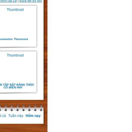
Xem tất cả
|
Đưa đề thi lên
eometric Theorems
N TẬP BẤT ĐẲNG THỨC
CỔ ĐIỂN HAY
/
50
t cả
Tuần này
Hôm nay