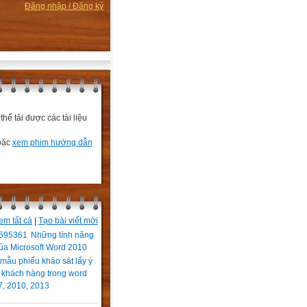
Đăng nhập / Đăng ký
ể tải được các tài liệu
hoặc
xem phim hướng dẫn
em tất cả
|
Tạo bài viết mới
Những tính năng
ủa Microsoft Word 2010
mẫu phiếu khảo sát lấy ý
 khách hàng trong word
7, 2010, 2013