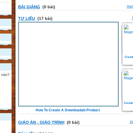
BÀI GIẢNG
(0 bài)
Xem
TƯ LIỆU
(17 bài)
Creat
ế nào?
Creati
How To Create A Downloadab Product
GIÁO ÁN - GIÁO TRÌNH
(0 bài)
X